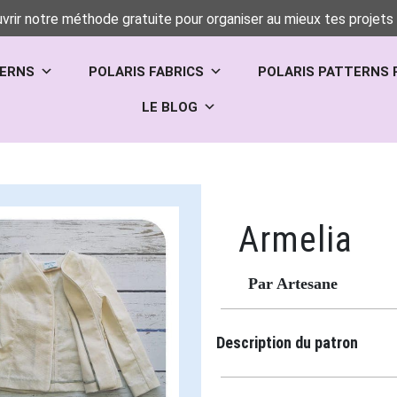
vrir notre méthode gratuite pour organiser au mieux tes projets 
TERNS
POLARIS FABRICS
POLARIS PATTERNS 
LE BLOG
Armelia
Par Artesane
Description du patron