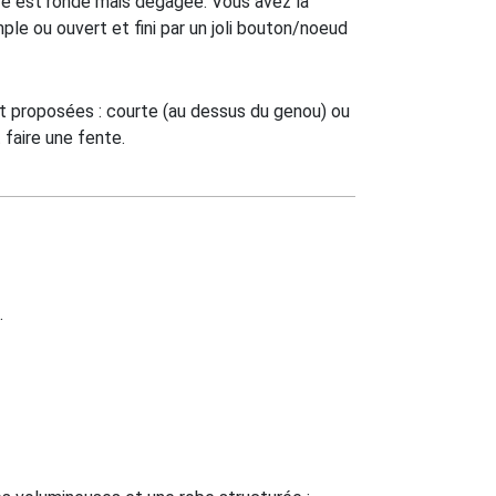
ure est ronde mais dégagée. Vous avez la
mple ou ouvert et fini par un joli bouton/noeud
t proposées : courte (au dessus du genou) ou
faire une fente.
.