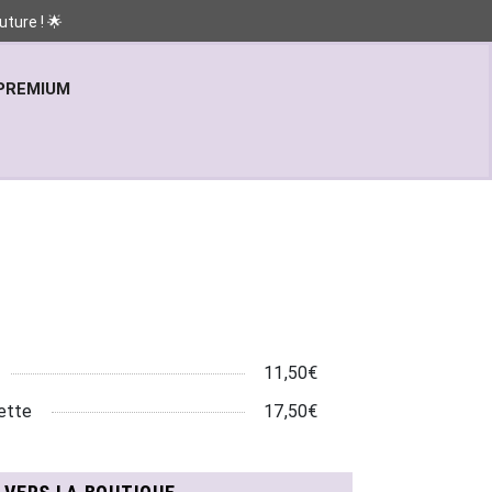
ture ! 🌟
PREMIUM
11,50€
ette
17,50€