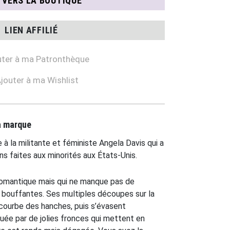
N VERS LA BOUTIQUE
LIEN AFFILIÉ
ter à ma Patronthèque
jouter à ma Wishlist
la marque
 à la militante et féministe Angela Davis qui a
ons faites aux minorités aux États-Unis.
romantique mais qui ne manque pas de
bouffantes. Ses multiples découpes sur la
la courbe des hanches, puis s’évasent
ée par de jolies fronces qui mettent en