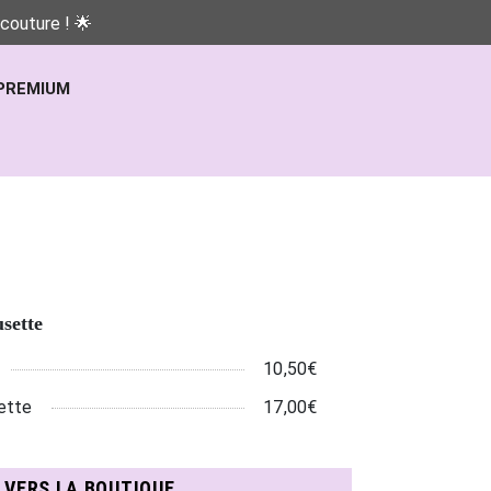
couture ! 🌟
PREMIUM
sette
10,50€
ette
17,00€
N VERS LA BOUTIQUE