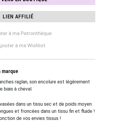
LIEN AFFILIÉ
ter à ma Patronthèque
jouter à ma Wishlist
la marque
anches raglan, son encolure est légèrement
e biais à cheval.
asées dans un tissu sec et de poids moyen
gues et froncées dans un tissu fin et fluide !
onction de vos envies tissus !