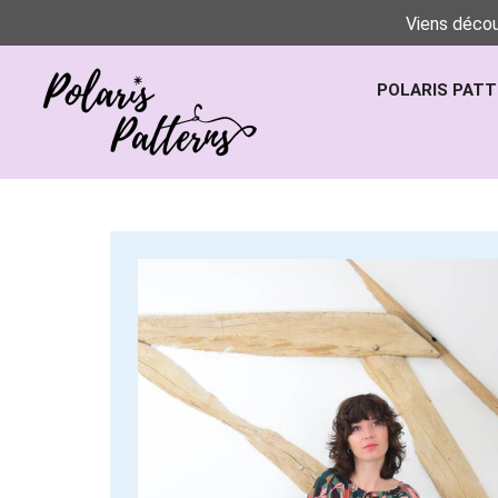
Viens décou
POLARIS PAT