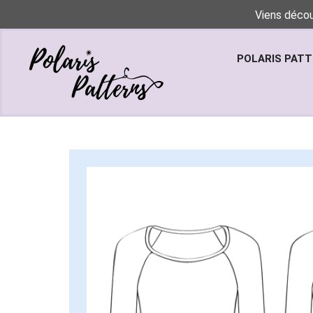
Viens décou
POLARIS PAT