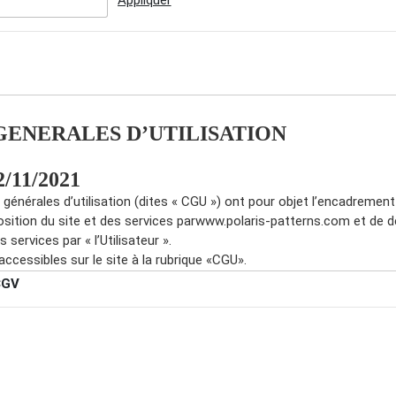
GENERALES D’UTILISATION
2/11/2021
générales d’utilisation (dites « CGU ») ont pour objet l’encadrement 
sition du site et des services parwww.polaris-patterns.com et de dé
s services par « l’Utilisateur ».
cessibles sur le site à la rubrique «CGU».
CGV
isation du site implique l’acceptation sans aucune réserve ni restric
l’inscription sur le site via le Formulaire d’inscription, chaque utilisat
s CGU en cochant la case précédant le texte suivant : « Je reconna
».
 des CGU stipulées dans le présent contrat, l’Utilisateur se doit de