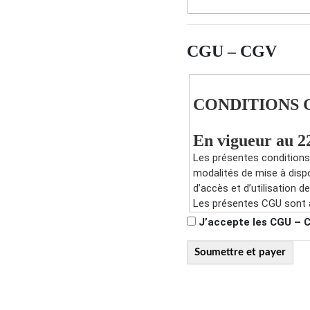
CGU – CGV
CONDITIONS 
En vigueur au 2
Les présentes conditions 
modalités de mise à dispo
d’accès et d’utilisation de
Les présentes CGU sont ac
J’accepte les CGU – 
Toute inscription ou util
par l’utilisateur. Lors de 
expressément les présente
les CGU et je les accepte 
En cas de non-acceptation