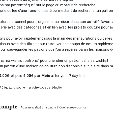
ans ma patronthèque” sur le page du moteur de recherche
lle dotée d’une fonctionnalité permettant de rechercher un patro
uture personnel pour s’organiser au mieux dans son activité favorit
erie avec des catégories et en lien avec tes projets couture pour avo
ons pour avoir rapidement sous la main des mensurations ou celles
 tissus avec des filtres pour retrouver ses coups de cœurs rapidem
pour sauvegarder les patrons que l’on a repérés parmi les maisons d
dans ma wishlist patrons” pour chercher un patron dans sa wishlist
 un patron d’une maison de couture non disponible sur le site dans s
0.00€
. et puis
4.00€ par Mois
after your
7
day trial.
 ?
Cliquez ici pour entrer votre code de réduction
 compte
Vous avez déjà un compte ?
Connectez-vous ici