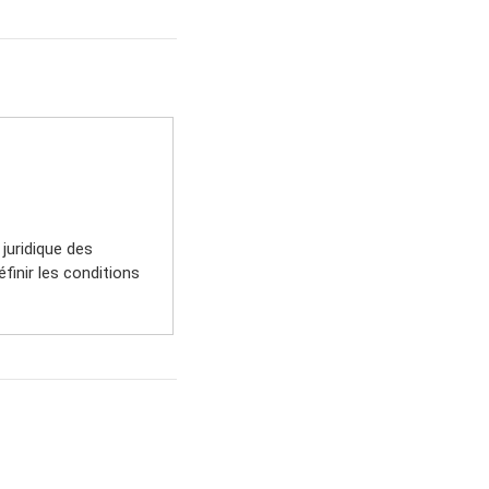
juridique des
finir les conditions
tion des présentes CGU
eur accepte
is avoir lu et compris
 renoncer à l’accès des