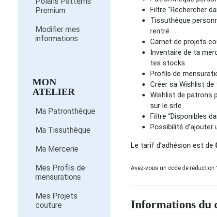
Polaris Patterns
Filtre “Rechercher d
Premium
Tissuthèque personne
Modifier mes
rentré
informations
Carnet de projets co
Inventaire de ta merc
tes stocks
Profils de mensurati
MON
Créer sa Wishlist de
ATELIER
Wishlist de patrons 
sur le site
Ma Patronthèque
Filtre “Disponibles 
Possibilité d’ajouter
Ma Tissuthèque
Le tarif d’adhésion est de
Ma Mercerie
Mes Profils de
Avez-vous un code de réduction
mensurations
Mes Projets
Informations du
couture