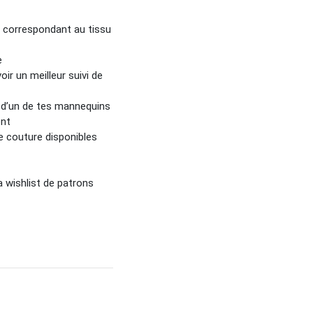
n correspondant au tissu
e
ir un meilleur suivi de
 d’un de tes mannequins
ent
e couture disponibles
a wishlist de patrons