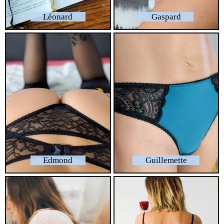
Léonard
Gaspard
Edmond
Guillemette