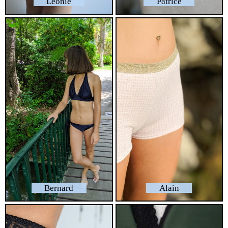
Léonie
Patrice
Bernard
Alain