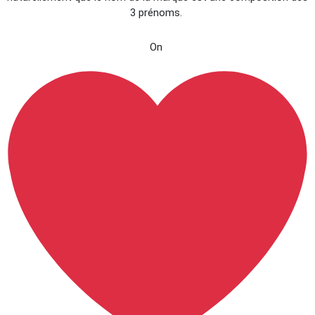
3 prénoms.
On